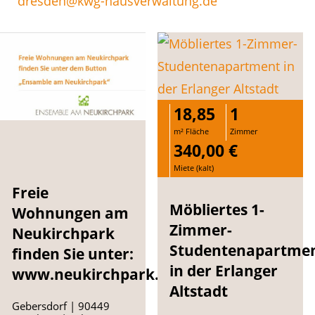
dresden@kwg-hausverwaltung.de
18,85
1
m² Fläche
Zimmer
340,00 €
Miete (kalt)
Freie
Möbliertes 1-
Wohnungen am
Zimmer-
Neukirchpark
Studentenapartme
finden Sie unter:
in der Erlanger
www.neukirchpark.de
Altstadt
Gebersdorf | 90449