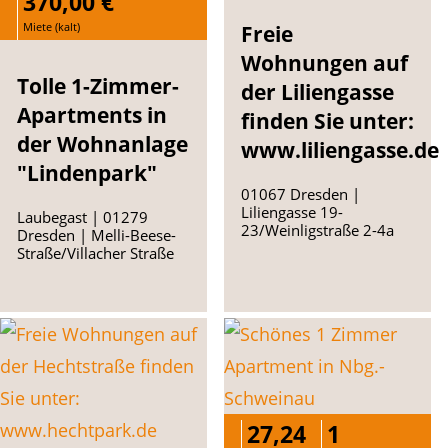
370,00 €
Miete (kalt)
Freie
Wohnungen auf
Tolle 1-Zimmer-
der Liliengasse
Apartments in
finden Sie unter:
der Wohnanlage
www.liliengasse.de
"Lindenpark"
01067 Dresden |
Liliengasse 19-
Laubegast | 01279
23/Weinligstraße 2-4a
Dresden | Melli-Beese-
Straße/Villacher Straße
27,24
1