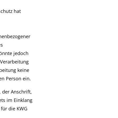
chutz hat
onenbezogener
es
önnte jedoch
 Verarbeitung
beitung keine
en Person ein.
der Anschrift,
ets im Einklang
 für die KWG