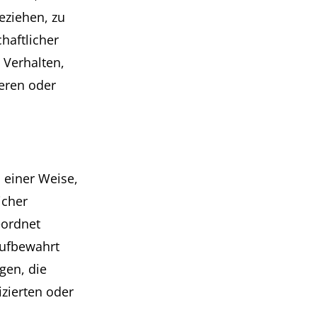
eziehen, zu
haftlicher
 Verhalten,
ieren oder
 einer Weise,
icher
eordnet
aufbewahrt
gen, die
izierten oder