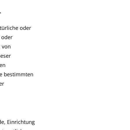
r
türliche oder
n oder
g von
ieser
ten
ie bestimmten
er
de, Einrichtung