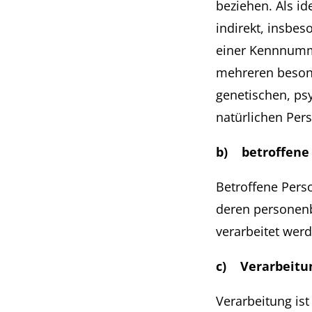
beziehen. Als id
indirekt, insbe
einer Kennnumme
mehreren besond
genetischen, psy
natürlichen Pers
b) betroffene
Betroffene Person
deren personenb
verarbeitet wer
c) Verarbeitu
Verarbeitung ist