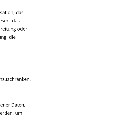
sation, das
esen, das
reitung oder
ung, die
inzuschränken.
gener Daten,
werden, um