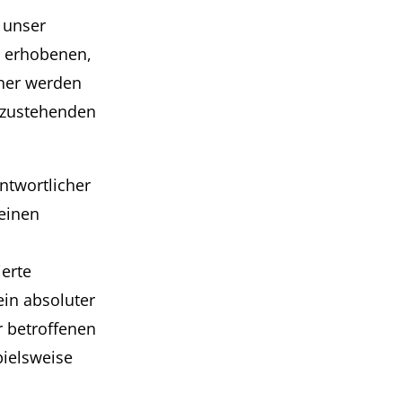
 unser
s erhobenen,
rner werden
n zustehenden
ntwortlicher
einen
erte
ein absoluter
r betroffenen
pielsweise