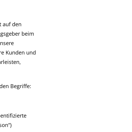
 auf den
ungsgeber beim
Unsere
sere Kunden und
rleisten,
den Begriffe:
ntifizierte
son“)